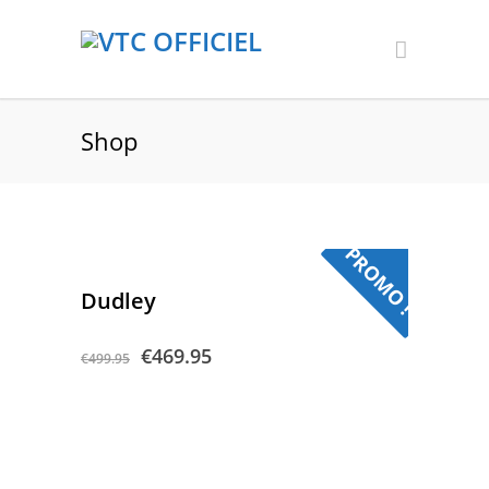
Shop
PROMO !
Dudley
€
469.95
€
499.95