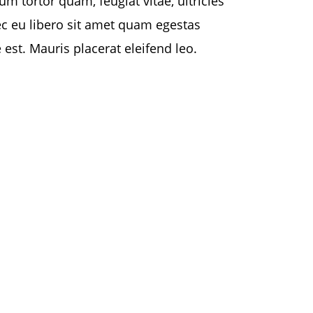
um tortor quam, feugiat vitae, ultricies
ec eu libero sit amet quam egestas
 est. Mauris placerat eleifend leo.