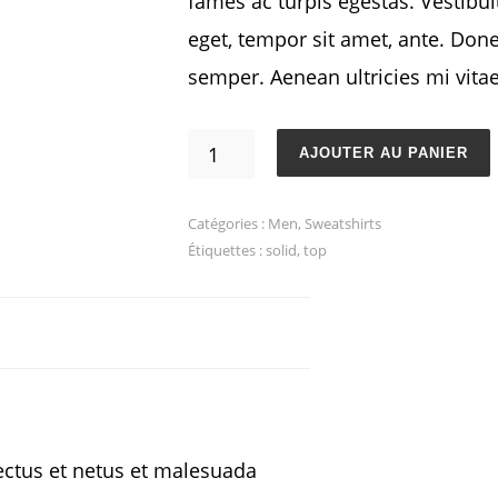
fames ac turpis egestas. Vestibul
eget, tempor sit amet, ante. Don
semper. Aenean ultricies mi vitae
quantité
AJOUTER AU PANIER
de
Emory
Catégories :
Men
,
Sweatshirts
Étiquettes :
solid
,
top
Piké
ectus et netus et malesuada